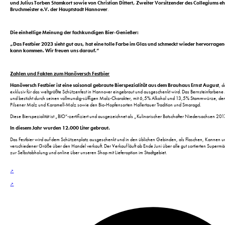
und Julius Torben Stamkort sowie von Christian Dittert, Zweiter Vorsitzender des Collegiums e
Bruchmeister e.V. der Hauptstadt Hannover
.
Die einhellige Meinung der fachkundigen Bier-Genießer:
„Das Festbier 2023 sieht gut aus, hat eine tolle Farbe im Glas und schmeckt wieder hervorragen
kann kommen. Wir freuen uns darauf.“
Zahlen und Fakten zum Hanöversch Festbier
Hanöversch Festbier ist eine saisonal gebraute Bierspezialität aus dem Brauhaus Ernst August
, d
exklusiv für das weltgrößte Schützenfest in Hannover eingebraut und ausgeschenkt wird. Das Bernsteinfarbene
und besticht durch seinen vollmundig-süffigen Malz-Charakter, mit 6,5% Alkohol und 13,5% Stammwürze, de
Pilsener Malz und Karamell-Malz sowie den Bio-Hopfensorten Hallertauer Tradition und Smaragd.
Diese Bierspezialität ist „BIO“-zertifiziert und ausgezeichnet als „Kulinarischer Botschafter Niedersachsen 201
In diesem Jahr wurden 12.000 Liter gebraut.
Das Festbier wird auf dem Schützenplatz ausgeschenkt und in den üblichen Gebinden, als Flaschen, Kannen u
verschiedener Größe über den Handel verkauft. Der Verkauf läuft ab Ende Juni über alle gut sortierten Supermä
zur Selbstabholung und online über unseren Shop mit Lieferoption im Stadtgebiet.