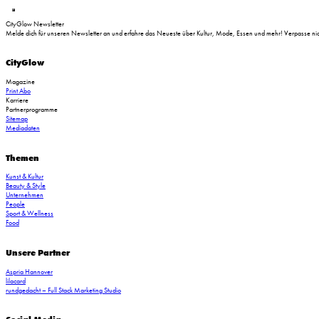
CityGlow Newsletter
Melde dich für unseren Newsletter an und erfahre das Neueste über Kultur, Mode, Essen und mehr! Verpasse nich
CityGlow
Magazine
Print Abo
Karriere
Partnerprogramme
Sitemap
Mediadaten
Themen
Kunst & Kultur
Beauty & Style
Vive le vin_Tchin Tchin in den Stadthöfen (C) Wallocha
Unternehmen
People
Sport & Wellness
Food
Unsere Partner
Aspria Hannover
lilacard
rundgedacht – Full Stack Marketing Studio