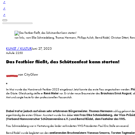
von links, vorn Elke Schmiedeberg, Thomas Hermann, Phillipp Aulich, Bernd Rödel, Christian Dittert, Re
KUNST / KULTUR
Juni 27, 2023
Aufrufe: 2250
Das Festbier fließt, das Schützenfest kann starten!
von CityGlow
Im Mai wurde das Hanöversch Festbier 2023 eingebraut. Jetzt konnte das erste Fass angestochen werden.
Ph
die Gäste. Gleichzeitig stellte er
René Meier
vor. Er ist der neue Braumeister des
Brauhaus Ernst August
, 
Amt und sorgte heute für den professionellen Fassanstich.
Dabei traf er jedoch auf einen sehr erfahrenen
Bürgermeister. Thomas Hermann
schlug gekonnt den
eigenhändig die ersten Gläser. Assistiert wurde ihm dabei
von Frau Elke Schmiedeberg, der Vize-Präsi
(Verband Hannoverscher Schützenvereine e.V.) und Bernd Rödel, dem Festleiter des VHS.
Frau Schmiedeberg war in Vertretung des leider verhinderten VHS-Präsidenten Paul-Eric Stolle anwesend.
Bernd Rödel wurde begleitet von den
amtierenden Bruchmeistern Vanessa Smorra, Torsten Tegtmeier