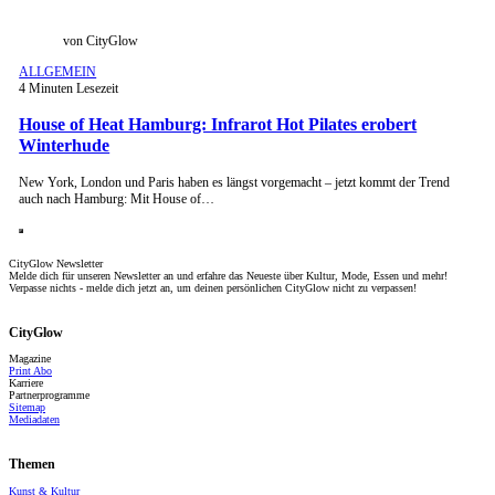
von CityGlow
ALLGEMEIN
4 Minuten Lesezeit
House of Heat Hamburg: Infrarot Hot Pilates erobert
Winterhude
New York, London und Paris haben es längst vorgemacht – jetzt kommt der Trend
auch nach Hamburg: Mit House of…
CityGlow Newsletter
Melde dich für unseren Newsletter an und erfahre das Neueste über Kultur, Mode, Essen und mehr!
Verpasse nichts - melde dich jetzt an, um deinen persönlichen CityGlow nicht zu verpassen!
CityGlow
Magazine
Print Abo
Karriere
Partnerprogramme
Sitemap
Mediadaten
Themen
Kunst & Kultur