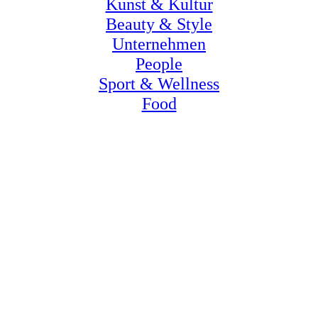
Kunst & Kultur
Kinder der GWA St. Pauli e. V. feiern gemeinsam mit prominenten Gästen und dem Team der Euro
Passage die Eröffnung der 33 Meter langen Indoor-Rutsche zum 20-jährigen Jubiläum des Hamburg
Beauty & Style
Einkaufszentrums
Unternehmen
People
Sport & Wellness
Food
House of Heat Hamburg bringt den Trend Infrarot Hot Pilates nach Winterhude © House of Heat 