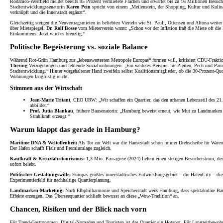
Rodamco-Westfield meldet bereits 95 Prozent vermietete Flächen und erwartet bis zu 16 Millionen Besuche
Stadtentwicklungssenatorin
Karen Pein
spricht von einem „Meilenstein, der Shopping, Kultur und Kulina
verknüpft und die Innenstadt ergänzt“.
Gleichzeitig steigen die Neuvertragsmieten in beliebten Vierteln wie St. Pauli, Ottensen und Altona weiter
über Mietspiegel.
Dr. Rolf Bosse
vom Mieterverein warnt: „Schon vor der Inflation fraß die Miete oft die 
Einkommens. Jetzt wird es brenzlig.“
Politische Begeisterung vs. soziale Balance
Während Rot-Grün Hamburg zur „lebenswertesten Metropole Europas“ formen will, kritisiert CDU-Frakti
Thering
Verzögerungen und fehlende Sozialwohnungen: „Ein weiteres Beispiel für Pleiten, Pech und Pan
Stadtentwicklung.“ Hinter vorgehaltener Hand zweifeln selbst Koalitionsmitglieder, ob die 30-Prozent-Quo
Wohnungen langfristig reicht.
Stimmen aus der Wirtschaft
Jean-Marie Tritant
, CEO URW: „Wir schaffen ein Quartier, das den urbanen Lebensstil des 21.
abbildet.“
Prof. Jutta Blankau
, frühere Bausenatorin: „Hamburg beweist erneut, wie Mut zu Landmarken 
Strahlkraft erzeugt.“
Warum klappt das gerade in Hamburg?
Maritime DNA & Weltoffenheit:
Als Tor zur Welt war die Hansestadt schon immer Drehscheibe für Ware
Der Hafen schafft Flair und Premiumlage zugleich.
Kaufkraft & Kreuzfahrttourismus:
1,3 Mio. Passagiere (2024) liefern einen stetigen Besucherstrom, de
sofort belebt.
Politischer Gestaltungswille:
Europas größtes innerstädtisches Entwicklungsgebiet – die HafenCity – die
Experimentierfeld für nachhaltige Quartierplanung.
Landmarken-Marketing:
Nach Elbphilharmonie und Speicherstadt weiß Hamburg, dass spektakuläre Ba
Effekte erzeugen. Das Überseequartier schließt bewusst an diese „Wow-Tradition“ an.
Chancen, Risiken und der Blick nach vorn
Für Trend-Gastronomen, Digital-Nomaden und Touristen ist das Quartier ein Hotspot. Für Langzeitbewohn