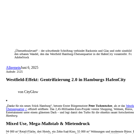
„Überseeboulevard“ – der schwebende Schriftzug verbindet Backstein und Glas und steht sinnbildli
den urbanen Wandel, den das Westfield Hamburg-Überseequartier in der HafenCity vorantreibt. Foto
AdobeStock
Allgemein
Juni 6, 2025
Aufrufe: 2125
Westfield-Effekt: Gentrifizierung 2.0 in Hamburgs HafenCity
von CityGlow
„Danke für ein neues Stück Hamburg“, betonte Erster Bürgermeister
Peter Tschentscher
, als er das
Westf
Überseequartier
offiziell eröffnete. Das 2,45-Milliarden-Euro-Projekt vereint Shopping, Wohnen, Büros,
Entertainment unter einem gläsernen Dach – und legt damit den Turbo für die ohnehin rasant fortschreite
Hamburg
.
Mixed Use, Mega-Maßstab & Mietendruck
94 000 m² Retail-Fläche, drei Hotels, ein Zehn-Saal-Kino, 55 000 m² Wohnungen und modernste Büros: B