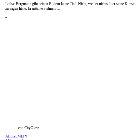
Lothar Bergmann gibt seinen Bildern keine Titel. Nicht, weil er nichts über seine Kunst
zu sagen hätte. Er möchte vielmehr…
Lothar Bergmann stellt in der GlowArt Gallery Hamburg HafenCity aus
von CityGlow
ALLGEMEIN