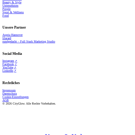
Beauty & Style
Unternehmen
People
Sport & Wellness
Food
Unsere Partner
Aspria Hannover
lilacard
rundgedacht – Full Stack Marketing Studio
Social Media
Instagram
Facebook
YouTube
LinkedIn
Rechtliches
Impressum
Datenschutz
Cookie-Einstellungen
AGB
© 2026 CityGlow. Alle Rechte Vorbehalten.