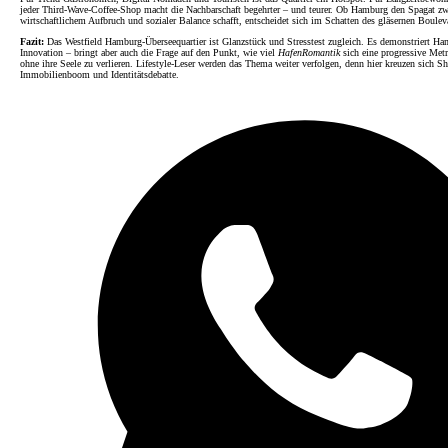
jeder Third-Wave-Coffee-Shop macht die Nachbarschaft begehrter – und teurer. Ob Hamburg den Spagat z
wirtschaftlichem Aufbruch und sozialer Balance schafft, entscheidet sich im Schatten des gläsernen Boulev
Fazit:
Das Westfield Hamburg-Überseequartier ist Glanzstück und Stresstest zugleich. Es demonstriert H
Innovation – bringt aber auch die Frage auf den Punkt, wie viel
HafenRomantik
sich eine progressive Metr
ohne ihre Seele zu verlieren. Lifestyle-Leser werden das Thema weiter verfolgen, denn hier kreuzen sich 
Immobilienboom und Identitätsdebatte.