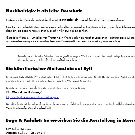
Nachhaltigkeit als leise Botschaft
Im Zentrum der Ausstellung steht das Thema
Nachhaltigkeit
– jedoch fernab erhobener Zeigefinger.
Sara Schubert arbeitet mit atmosphärischen Farbwelten, organischen Strukturen und einer sensiblen Bildsprach
dazu ein, die Beziehung zwischen Mensch und Natur neu zu denken.
Gerade in Morsum – umgeben von Wattenmeer, Weite und ursprünglicher Landschaft – entfaltet diese künstle
Auseinandersetzung eine besondere Intensität. Kunst wird hier nicht nur betrachtet, sondern erlebt.
Sara Schubert bei der Arbeit an einem großformatigen Werk im Freien – ihre nachhaltige Kunst ist aktu
Ausstellung im Hotel Hof Galerie auf Sylt zu sehen.
Ein künstlerischer Meilenstein auf Sylt
Für Sara Schubert ist die Präsentation im Hotel Hof Galerie ein bedeutender Schritt. Das besondere Ambiente d
ihre Arbeiten und schafft eine intime Nähe zwischen Werk und Betrachter.
Bereits zuvor haben wir die Künstlerin porträtiert – in unserem Beitrag:
👉
„Wurzel der Hoffnung“
https://cityglow.de/wurzel-der-hoffnung/
Die aktuelle Ausstellung knüpft an diese Themen an und führt sie konsequent weiter – poetisch, reflektiert und mi
Verantwortung für Umwelt und Zukunft.
Lage & Anfahrt: So erreichen Sie die Ausstellung in Mor
Ort:
Sylt OT Morsum
Adresse:
Serkwai 1, 25980 Sylt