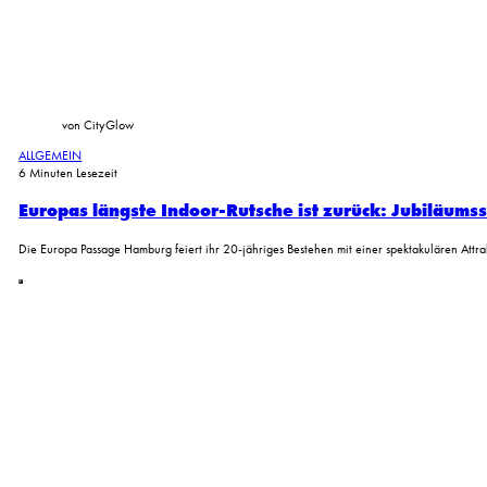
Lothar Bergmann stellt in der GlowArt Gallery Hamburg HafenCity aus
von CityGlow
ALLGEMEIN
6 Minuten Lesezeit
Europas längste Indoor-Rutsche ist zurück: Jubiläum
Die Europa Passage Hamburg feiert ihr 20-jähriges Bestehen mit einer spektakulären Attra