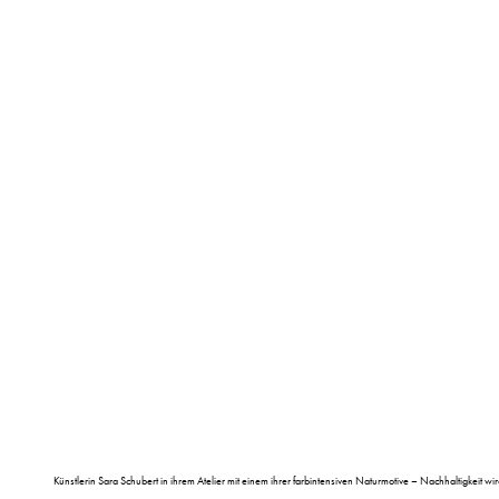
Künstlerin Sara Schubert in ihrem Atelier mit einem ihrer farbintensiven Naturmotive – Nachhaltigkeit wir