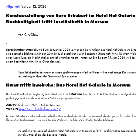
Allgemein
Februar 12, 2026
Kunstausstellung von Sara Schubert im Hotel Hof Galerie 
Nachhaltigkeit trifft Inselästhetik in Morsum
von CityGlow
Sara Schubert Ausstellung Sylt
: Seit Januar 2026 verwandelt die Künstlerin das Hotel Hof Galerie im Sylt
eine poetische Erlebniswelt. In den 20 individuell gestalteten Suiten begegnen Gäste nicht nur exklusivem Wo
einer Ausstellung, die Nachhaltigkeit sinnlich erfahrbar macht – mitten auf Sylt. Bis zum 15. Mai 2026 wird da
einem besonderen Kunstort im Osten der Insel.
Sara Schubert bei der Arbeit an einem großformatigen Werk im Freien – ihre nachhaltige Kunst ist aktu
Ausstellung im Hotel Hof Galerie auf Sylt zu sehen.
Kunst trifft Inselruhe: Das Hotel Hof Galerie in Morsum
Das Hotel Hof Galerie liegt ruhig im idyllischen Ortsteil
Morsum
, fernab vom Trubel Westerlands. Reetgedeckte
großzügige Suiten und ein familiäres Ambiente prägen das Haus.
Adresse:
Serkwai 1, 25980 Sylt OT Morsum
Website:
https://www.hotelhofgalerie.de/
Bis zum 15. Mai 2026 werden die stilvollen Räume durch die Werke von Sara Schubert ergänzt. Ihre Bilder hä
klassischen Galerieraum – sie sind Teil des Wohnens, Teil des Aufenthalts, Teil des Erlebens.
Ausstellung von Sara Schubert im Hotel Hof Galerie in Morsum auf Sylt – großformatige Meeresbild
stilvolle Atmosphäre des Boutique-Hotels.