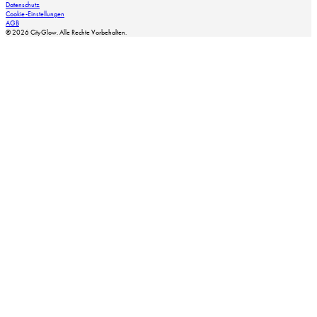
Datenschutz
Cookie-Einstellungen
AGB
© 2026 CityGlow. Alle Rechte Vorbehalten.
Kinder der GWA St. Pauli e. V. feiern gemeinsam mit prominenten Gästen und dem Team der Europa P
House of Heat Hamburg bringt den Trend Infrarot Hot Pilates nach Winterhude © House of Heat Hambu