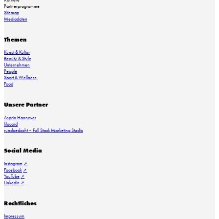
Partnerprogramme
Sitemap
Mediadaten
Themen
Kunst & Kultur
Beauty & Style
Unternehmen
People
Sport & Wellness
Food
Unsere Partner
Aspria Hannover
lilacard
rundgedacht – Full Stack Marketing Studio
Social Media
Instagram
Facebook
YouTube
LinkedIn
Rechtliches
Impressum