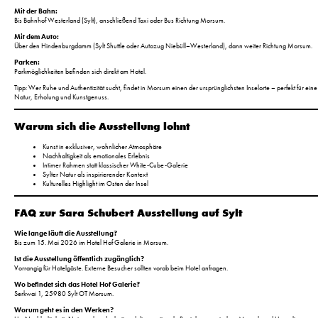
Mit der Bahn:
Bis Bahnhof Westerland (Sylt), anschließend Taxi oder Bus Richtung Morsum.
Mit dem Auto:
Über den Hindenburgdamm (Sylt Shuttle oder Autozug Niebüll–Westerland), dann weiter Richtung Morsum.
Parken:
Parkmöglichkeiten befinden sich direkt am Hotel.
Tipp: Wer Ruhe und Authentizität sucht, findet in Morsum einen der ursprünglichsten Inselorte – perfekt für ei
Natur, Erholung und Kunstgenuss.
Warum sich die Ausstellung lohnt
Kunst in exklusiver, wohnlicher Atmosphäre
Nachhaltigkeit als emotionales Erlebnis
Intimer Rahmen statt klassischer White-Cube-Galerie
Sylter Natur als inspirierender Kontext
Kulturelles Highlight im Osten der Insel
FAQ zur Sara Schubert Ausstellung auf Sylt
Wie lange läuft die Ausstellung?
Bis zum 15. Mai 2026 im Hotel Hof Galerie in Morsum.
Ist die Ausstellung öffentlich zugänglich?
Vorrangig für Hotelgäste. Externe Besucher sollten vorab beim Hotel anfragen.
Wo befindet sich das Hotel Hof Galerie?
Serkwai 1, 25980 Sylt OT Morsum.
Worum geht es in den Werken?