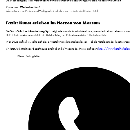
Um Nachhaltigkeit, Naturverbundenheit und die emotionale Beziehung zwischen Mensch und Umwelt.
Kann man Werke kaufen?
Informationen zu Preisen und Verfügbarkeit erhalten Interessierte direkt beim Hotel.
Fazit: Kunst erleben im Herzen von Morsum
Die
Sara Schubert Ausstellung Sylt
zeigt, wie intensiv Kunst wirken kann, wenn sie in einen Lebensraum ein
Hof Galerie in Morsum entsteht ein Ort der Ruhe, der Reflexion und der ästhetischen Tiefe.
Wer 2026 auf Sylt ist, sollte sich diese Ausstellung nicht entgehen lassen – ob als Hotelgast oder kunstinteress
👉 Jetzt Aufenthalt oder Besichtigung direkt über die Website des Hotels anfragen:
https://www.hotelhofgaler