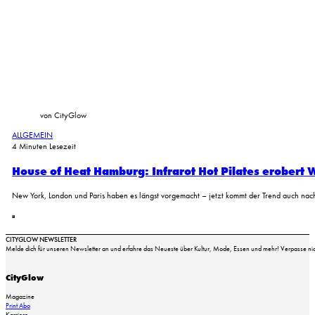
von CityGlow
ALLGEMEIN
4 Minuten Lesezeit
House of Heat Hamburg: Infrarot Hot Pilates erobert
New York, London und Paris haben es längst vorgemacht – jetzt kommt der Trend auch na
CITYGLOW NEWSLETTER
Melde dich für unseren Newsletter an und erfahre das Neueste über Kultur, Mode, Essen und mehr! Verpasse nich
CityGlow
Magazine
Print Abo
Karriere