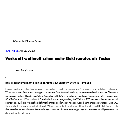
BU unter Text © Cetin Yaman
BUSINESS
Mai 2, 2025
Verkauft weltweit schon mehr Elektroautos als Tesla:
von CityGlow
BYD präsentiert sich und seine Fahrzeuge auf Exklusiv-Event in Hamburg
Es war ein Abend voller Begegnungen, Innovation – und „elektrisierender“ Eindrücke, um mal gleich mit einem
Wortspiel in den Bericht einzusteigen… In seinem City Store in Hamburg präsentierte der chinesische Elektroau
gemeinsam mit der Hamburger China Gesellschaft (HCG), vertreten durch deren Präsidenten Qiuyi Chen, ein e
80 VIP-Gäste aus Wirtschaft und Gesellschaft waren eingeladen, die Welt von BYD kennenzulernen – und dabe
Fahrzeuge, auch die Menschen dahinter konnten an dem gelungenen Abend kennengelernt werden. CITY 
Gelegenheit wahr und unterhielt sich mit Viktor Hafner, Leiter nationaler Einzelhandel, und Dr. Ralf Kaiser, Le
den Standort an der Alster in der Hamburger City und über die derzeitige Lage der Branche im Allgemeinen. Da
dieses Artikels zu finden.