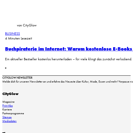
von CityGlow
BUSINESS
4 Minuten Lesezeit
Buchpiraterie im Internet: Warum kostenlose E-Book
Ein aktueller Bestseller kostenlos herunterladen – für viele klingt das zunächst verlockend
KI-generiertes Symbolbild: Eine vernetzte KI-Struktur durchbricht die digitale Begrenzung einer Testum
CITYGLOW NEWSLETTER
Melde dich für unseren Newsletter an und erfahre das Neueste über Kultur, Mode, Essen und mehr! Verpasse nich
CityGlow
Magazine
Print Abo
Karriere
Partnerprogramme
Sitemap
Mediadaten