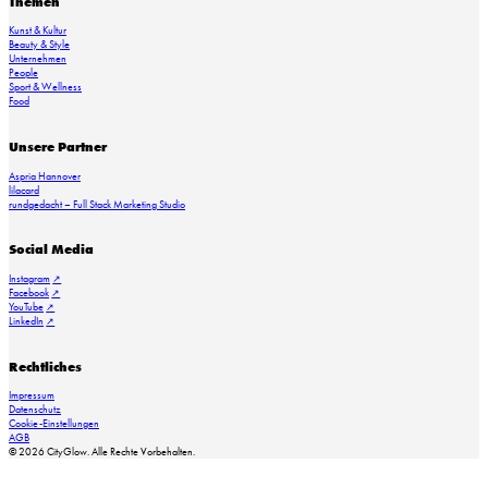
Themen
Kunst & Kultur
Der neue Ausbildungsjahrgang 2026 bei budni: Insgesamt 46 Nachwuchskräfte starten in vier verschi
Beauty & Style
Unternehmen
People
Sport & Wellness
Food
Unsere Partner
Aspria Hannover
lilacard
rundgedacht – Full Stack Marketing Studio
Social Media
Instagram
Facebook
YouTube
LinkedIn
Rechtliches
Symbolbild: Die Illustration zeigt sinnbildlich die Risiken illegaler E-Book-Downloads und stellt diesen d
Impressum
Datenschutz
Cookie-Einstellungen
AGB
© 2026 CityGlow. Alle Rechte Vorbehalten.