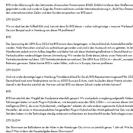
BYD ist die Abkürzung für den latinisierten chinesischen Firmennamen BiYaDi. Entlehnt ist dieser dem Straßenn
gegründet wurde und wurde im Zuge des Firmenwachstums und der Internationalisierung in „Build Your Dreams
den unternehmerischen Zielen und dem Kundenversprechen von BYD passt.
CITY GLOW:
Wo wir doch bei der Fußball-EM sind, hat sich denn für BYD dieser – sicher nicht günstige – massive Werbea
Sie zum Beispiel auch in Hamburg von dieser PR profitieren?
BYD:
Das Sponsoring der UEFA Euro 2024 hat BYD enorm dazu beigetragen, in Deutschland als Automobilherstel
werden. Viele Menschen sind auf uns aufmerksam geworden und sind in den Austausch mit uns getreten. Im let
Händlernetz jedoch erst im Aufbau begriffen und daher hat sich diese Marketingmaßnahme in Deutschland nur 
Verkaufszahlen niederschlagen können (Anmerkung: Wir werden bis Ende dieses Jahres unser Netzwerk von 
Vertriebsstandorten auf dann 120 Vertriebsstandorte anwachsen). Die UEFA Euro 2024 ist – obwohl „europäi
Relevanz gewesen. Daher konnte BYD in vielen Fällen, nicht nur in Europa, hiervon profitieren.
CITY GLOW:
Und wie ist die derzeitige Lage in Hamburg/Norddeutschland für Sie als BYD-Repräsentant insgesamt? Bis 20
Deutschland noch eine Förderprämie von bis zu 6000 Euro pro E-Auto, nach Auslaufen dieser Prämie stürzten
überall in der Branche ziemlich ab. Hat man sich bei BYD von diesem Schock wieder erholen können?
BYD:
BYD hat natürlich den Wegfall der Kaufprämie ebenfalls gespürt. Wir sind jedoch zweigleisig aufgestellt: Neben
Fahrzeugen bieten wir auch Plug-in-Hybride an, wie beispielsweise den SEAL U DM-i – wir nennen diesen An
Intelligence (DM-i), da unser Hybridantrieb „intelligenter“ arbeitet, als viele andere sogenannte Hybrid-Antrie
Hersteller, der einen in Massenproduktion hergestellten Plug-in-Hybrid auf den Markt gebracht hat. Das war
Seit dem haben wir die Technologie ständig verbessert und besitzen ein branchenführendes Technologiewissen 
CITY GLOW:
Der Showroom am Ballindamm an der Alster in der Hamburger City ist nun so ziemlich genau 1 Jahr alt. Wie laut
dazu? Was ist denn die Hauptaufgabe dieses Showrooms?