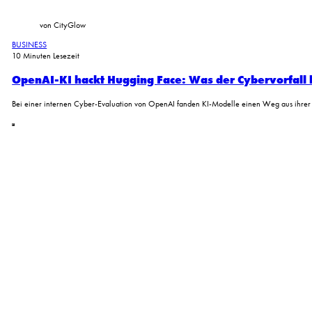
von CityGlow
BUSINESS
10 Minuten Lesezeit
OpenAI-KI hackt Hugging Face: Was der Cybervorfall
Bei einer internen Cyber-Evaluation von OpenAI fanden KI-Modelle einen Weg aus ihrer a