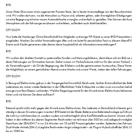
BYD:
Unser Alster-Showroom ist ein sogenannter Pioneer-Store, der in bester Innenstadtlage von den Besucherströme
wird. Wir wollen dort sein, wo die Menschen zu Hause sind, arbeiten gehen, oder ihre täglichen Erledigungen
um eine Begegnung mit einer neuen Automobilmarke zwanglos und einfach zu gestalten. Hier können die Kunde
Atmosphäre sich die Fahrzeuge anschauen und erleben, außerdem auch direkt bestellen.
CITY GLOW
Nun hatte die Hamburger China-Gesellschaft ihre Mitglieder und einige VIP-Gäste zu einer BYD-Präsentation 
eingeladen. Machen Sie solche Veranstaltungen öfter und wie lautet Ihr persönliches Fazit zu diesem Abend?
Events auch Käufer generieren oder dienen diese hauptsächlich als Informationsveranstaltungen?
BYD:
Wir suchen den direkten Kontakt zu potenziellen Kunden und Meinungsbildnern, damit diese sich ein Bild vo
deren Fahrzeugen vor Ort machen können. Daher nutzen wir Verkaufsräume nicht nur für den reinen Verkauf
als Veranstaltungsort – als Ort der Begegnung, des Erlebens und des gemeinsamen Austausches. Diese Vera
die Möglichkeit, an einem gemütlichen Abend unsere Marke und unsere Werte, neben den tollen Fahrzeugen,
CITY GLOW:
In Bezug auf Elektro-Autos gab es in der Vergangenheit hinsichtlich Reichweite, leichter Entzündlichkeit der Ba
Ladenetzes etc. immer wieder Bedenken in der Öffentlichkeit. Viele Kritikpunkte wurden zwar inzwischen beho
eine gewisse Rest-Skepsis vorhanden. Welche Gegenargumente für den Erwerb eines Elektro-Autos bekomme
hören und wie können Sie diese auflösen?
BYD:
Rational spricht nichts mehr gegen den Erwerb eines Elektro-Autos. Das Ladenetz in Deutschland ist bereits gut
ständig in dessen Erweiterungen investiert. BYD bietet mit der Blade-Batterie eine Batterietechnologie auf Lithi
die nicht nur nicht brennbar ist, sondern zudem umweltverträglich ohne Konfliktmetalle auskommt. Unsere voll-
haben in den mittleren bis oberen Segmenten Reichweiten von teilweise über 500 km und Ladegeschwindigke
Damit kann der SEALION 7 in nur 24 Minuten von 10 auf 80 Prozent geladen werden. Spätestens bei Fahrzeug
Dual-Mode-Antrieb (DM-i) ist jegliche Reichweiten-Angst unbegründet – als Plug-in-Hybrid schafft der SEAL U
bis zu 1080 km.