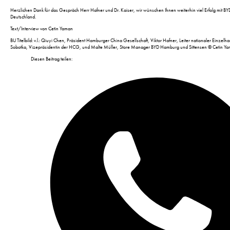
Herzlichen Dank für das Gespräch Herr Hafner und Dr. Kaiser, wir wünschen Ihnen weiterhin viel Erfolg mit 
Deutschland.
Text/Interview von Cetin Yaman
BU Titelbild: v.l.: Qiuyi Chen, Präsident Hamburger China Gesellschaft, Viktor Hafner, Leiter nationaler Einzel
Sobotka, Vizepräsidentin der HCG, und Malte Müller, Store Manager BYD Hamburg und Sittensen © Cetin Y