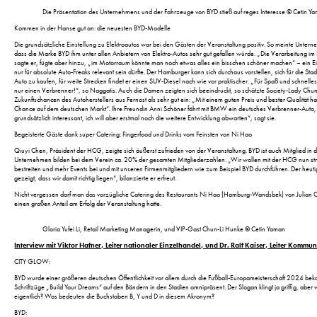
Die Präsentation des Unternehmens und der Fahrzeuge von BYD stieß auf reges Interesse © Cetin Y
Kommen in der Hanse gut an: die neuesten BYD-Modelle
Die grundsätzliche Einstellung zu Elektroautos war bei den Gästen der Veranstaltung positiv. So meinte Unte
dass die Marke BYD ihm unter allen Anbietern von Elektro-Autos sehr gut gefallen würde. „Die Verarbeitung im In
sagte er, fügte aber hinzu, „im Motorraum könnte man noch etwas alles ein bisschen schöner machen“ – ein E
nur für absolute Auto-Freaks relevant sein dürfte. Der Hamburger kann sich durchaus vorstellen, sich für die Stadt
Auto zu kaufen, für weite Strecken findet er einen SUV-Diesel nach wie vor praktischer. „Für Spaß und schnelles
nur einen Verbrenner!“, so Naggatis. Auch die Damen zeigten sich beeindruckt, so schätzte Society-Lady Chu
Zukunftschancen des Autoherstellers aus Fernost als sehr gut ein: „Mit einem guten Preis und bester Qualität h
Chance auf dem deutschen Markt“. Ihre Freundin Anni Schöner fährt mit BMW ein deutsches Verbrenner-Auto, „
grundsätzlich interessant, ich will aber erstmal noch die weitere Entwicklung abwarten“, sagt sie.
Begeisterte Gäste dank super Catering: Fingerfood und Drinks vom Feinsten von Ni Hao
Qiuyi Chen, Präsident der HCG, zeigte sich äußerst zufrieden von der Veranstaltung. BYD ist auch Mitglied in
Unternehmen bilden bei dem Verein ca. 20% der gesamten Mitgliederzahlen. „Wir wollen mit der HCG nun s
bestreiten und mehr Events bei und mit unseren Firmenmitgliedern wie zum Beispiel BYD durchführen. Der heut
gezeigt, dass wir damit richtig liegen“, bilanzierte er erfreut.
Nicht vergessen darf man das vorzügliche Catering des Restaurants Ni Hao (Hamburg-Wandsbek) von Julian C
einen großen Anteil am Erfolg der Veranstaltung hatte.
Gloria Yufei Li, Retail Marketing Managerin, und VIP-Gast Chun-Li Hunke © Cetin Yaman
Interview mit Viktor Hafner, Leiter nationaler Einzelhandel, und Dr. Ralf Kaiser, Leiter Kommu
CITY GLOW:
BYD wurde einer größeren deutschen Öffentlichkeit vor allem durch die Fußball-Europameisterschaft 2024 bek
Schriftzüge „Build Your Dreams“ auf den Bändern in den Stadien omnipräsent. Der Slogan klingt ja griffig, aber
eigentlich? Was bedeuten die Buchstaben B, Y und D in diesem Akronym?
BYD: