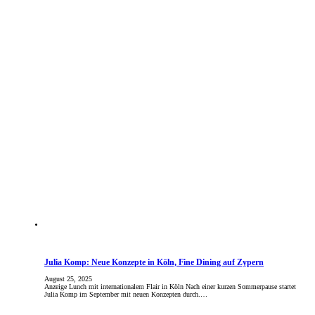
Julia Komp: Neue Konzepte in Köln, Fine Dining auf Zypern
August 25, 2025
Anzeige Lunch mit internationalem Flair in Köln Nach einer kurzen Sommerpause startet
Julia Komp im September mit neuen Konzepten durch.…