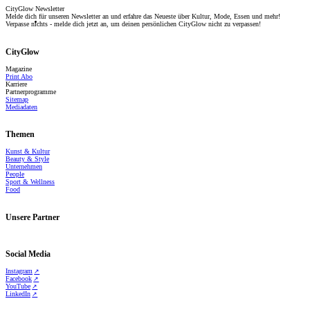
CityGlow Newsletter
Melde dich für unseren Newsletter an und erfahre das Neueste über Kultur, Mode, Essen und mehr!
Verpasse nichts - melde dich jetzt an, um deinen persönlichen CityGlow nicht zu verpassen!
CityGlow
Magazine
Print Abo
Karriere
Partnerprogramme
Sitemap
Mediadaten
Themen
Kunst & Kultur
Beauty & Style
Unternehmen
People
Sport & Wellness
Food
Unsere Partner
Social Media
Instagram
Facebook
YouTube
LinkedIn