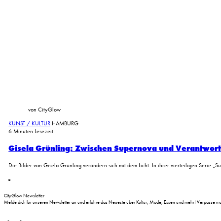
von CityGlow
KUNST / KULTUR
HAMBURG
6 Minuten Lesezeit
Gisela Grünling: Zwischen Supernova und Verantwor
Die Bilder von Gisela Grünling verändern sich mit dem Licht. In ihrer vierteiligen Serie 
CityGlow Newsletter
Melde dich für unseren Newsletter an und erfahre das Neueste über Kultur, Mode, Essen und mehr! Verpasse nich