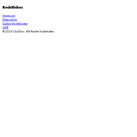
Rechtliches
Impressum
Datenschutz
Cookie-Einstellungen
AGB
© 2026 CityGlow. Alle Rechte Vorbehalten.