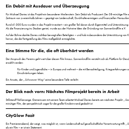
Ein Debüt mit Ausdauer und Überzeugung
Für Michael Davies ist das Projekt ein besonderer Meilenstein: Sein Debüt als Produzent. Der 38-minütige Film
Zeitraum von zweieinhalb Jahren – geprägt von Leidenschaft, Durchhaltevermögen und finanziellen Herausfo
Rund 41.000 Euro wurden in das Projekt investiert – ein großer Teil davon durch Eigenmittel und Unterstützung
Als die Finanzierung ins Stocken geriet, wurde aus der Not eine Idee: die Gründung von Sonnenkindfilm e.V.
Auf der Bühne dankte Davies sichtbar bewegt allen Beteiligten – und hob insbesondere die Unterstützung von 
hervor, die die Fertigstellung des Films maßgeblich ermöglichte.
Eine Stimme für die, die oft überhört werden
Der Anspruch des Vereins geht weit über diesen Film hinaus. Sonnenkindfilm versteht sich als Plattform für Gesch
erzählt werden:
Für Kinder und Jugendliche – in Europa und weltweit – die mit Benachteiligung, Kriegserfahrungen 
Einschränkungen leben.
Ein Ansatz, der
„Schwarzer Weg“
seine besondere Tiefe verleiht.
Der Blick nach vorn: Nächstes Filmprojekt bereits in Arbeit
Stillstand? Fehlanzeige. Gemeinsam mit seinem Team arbeitet Michael Davies bereits am nächsten Projekt:
„Sa
minütiger Film, der perspektivisch sogar für die große Kinoleinwand gedacht ist.
CityGlow Fazit
Ein Premierenabend, der zeigt, was möglich ist, wenn Leidenschaft auf gesellschaftliche Verantwortung trifft.
„S
als ein Film – er ist ein Statement.