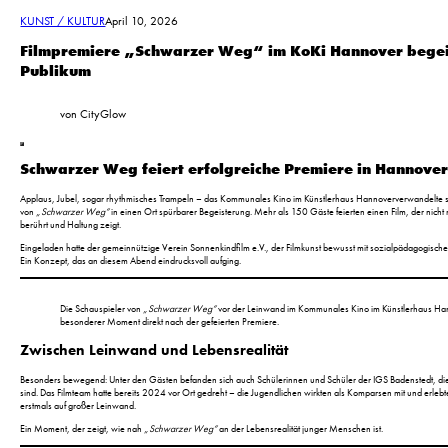
KUNST / KULTUR
April 10, 2026
Filmpremiere „Schwarzer Weg“ im KoKi Hannover begei
Publikum
von CityGlow
Schwarzer Weg feiert erfolgreiche Premiere in Hannove
Applaus, Jubel, sogar rhythmisches Trampeln – das Kommunales Kino im Künstlerhaus Hannoververwandelte s
von
„Schwarzer Weg“
in einen Ort spürbarer Begeisterung. Mehr als 150 Gäste feierten einen Film, der nicht 
berührt und Haltung zeigt.
Eingeladen hatte der gemeinnützige Verein Sonnenkindfilm e.V., der Filmkunst bewusst mit sozialpädagogisch
Ein Konzept, das an diesem Abend eindrucksvoll aufging.
Die Schauspieler von
„Schwarzer Weg“
vor der Leinwand im Kommunales Kino im Künstlerhaus Ha
besonderer Moment direkt nach der gefeierten Premiere.
Zwischen Leinwand und Lebensrealität
Besonders bewegend: Unter den Gästen befanden sich auch Schülerinnen und Schüler der IGS Badenstedt, die s
sind. Das Filmteam hatte bereits 2024 vor Ort gedreht – die Jugendlichen wirkten als Komparsen mit und erlebt
erstmals auf großer Leinwand.
Ein Moment, der zeigt, wie nah
„Schwarzer Weg“
an der Lebensrealität junger Menschen ist.