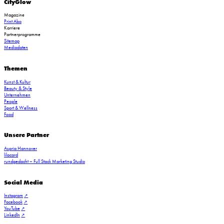
CityGlow
Magazine
Print Abo
Karriere
Partnerprogramme
Sitemap
Mediadaten
Themen
Kunst & Kultur
Beauty & Style
Vive le vin_Tchin Tchin in den Stadthöfen (C) Wallocha
Unternehmen
People
Sport & Wellness
Food
Unsere Partner
Aspria Hannover
lilacard
rundgedacht – Full Stack Marketing Studio
Social Media
Instagram
Facebook
YouTube
LinkedIn