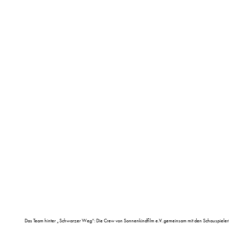
Das Team hinter „Schwarzer Weg“: Die Crew von Sonnenkindfilm e.V. gemeinsam mit den Schauspieleri