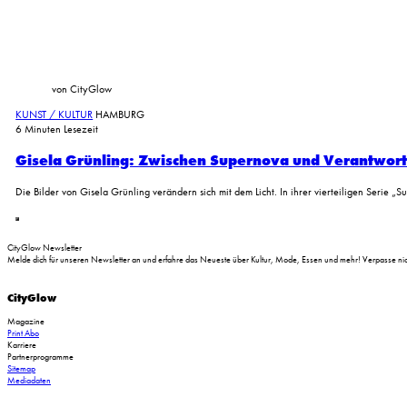
von CityGlow
KUNST / KULTUR
HAMBURG
6 Minuten Lesezeit
Gisela Grünling: Zwischen Supernova und Verantwor
Die Bilder von Gisela Grünling verändern sich mit dem Licht. In ihrer vierteiligen Serie 
CityGlow Newsletter
Melde dich für unseren Newsletter an und erfahre das Neueste über Kultur, Mode, Essen und mehr! Verpasse nich
CityGlow
Magazine
Print Abo
Karriere
Partnerprogramme
Sitemap
Mediadaten