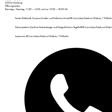
20354 Hamburg
Öffnungszeiten:
Dienstag – Samstag, 11:00 – 14:00 und von 15:00 – 18:00 Uhr
Tomke Gebhardt, Susanne Korden und Katharina Arnold © Livia Lisboa Fotokunst Galerie / Walloch
Schauspielerin Caroline Hechenberger und Fotograf Marius Tegethoff © Livia Lisboa Fotokunst Galer
Impression © Livia Lisboa Fotokunst Galerie / Wallocha