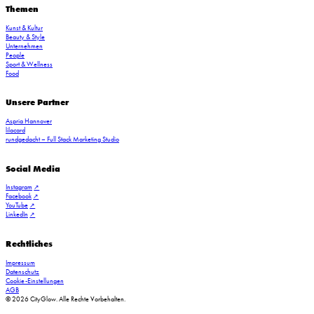
Themen
Kunst & Kultur
Beauty & Style
Vive le vin_Tchin Tchin in den Stadthöfen (C) Wallocha
Unternehmen
People
Sport & Wellness
Food
Unsere Partner
Aspria Hannover
lilacard
rundgedacht – Full Stack Marketing Studio
Social Media
Instagram
Facebook
YouTube
LinkedIn
Rechtliches
Impressum
Datenschutz
Cookie-Einstellungen
AGB
© 2026 CityGlow. Alle Rechte Vorbehalten.