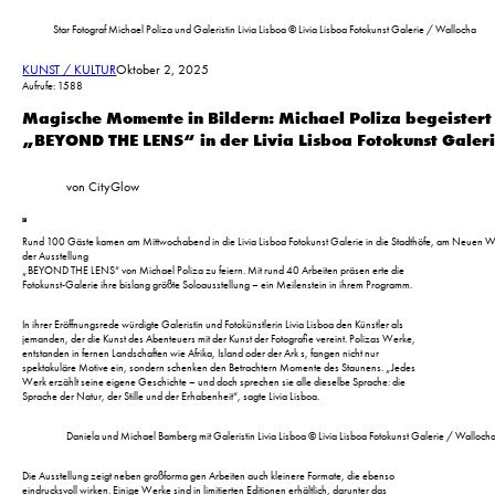
Star Fotograf Michael Poliza und Galeristin Livia Lisboa © Livia Lisboa Fotokunst Galerie / Wallocha
KUNST / KULTUR
Oktober 2, 2025
Aufrufe: 1588
Magische Momente in Bildern: Michael Poliza begeistert
„BEYOND THE LENS“ in der Livia Lisboa Fotokunst Galer
von CityGlow
Rund 100 Gäste kamen am Mittwochabend in die Livia Lisboa Fotokunst Galerie in die Stadthöfe, am Neuen W
der Ausstellung
„BEYOND THE LENS“ von Michael Poliza zu feiern. Mit rund 40 Arbeiten präsen erte die
Fotokunst-Galerie ihre bislang größte Soloausstellung – ein Meilenstein in ihrem Programm.
In ihrer Eröffnungsrede würdigte Galeristin und Fotokünstlerin Livia Lisboa den Künstler als
jemanden, der die Kunst des Abenteuers mit der Kunst der Fotografie vereint. Polizas Werke,
entstanden in fernen Landschaften wie Afrika, Island oder der Ark s, fangen nicht nur
spektakuläre Motive ein, sondern schenken den Betrachtern Momente des Staunens. „Jedes
Werk erzählt seine eigene Geschichte – und doch sprechen sie alle dieselbe Sprache: die
Sprache der Natur, der Stille und der Erhabenheit“, sagte Livia Lisboa.
Daniela und Michael Bamberg mit Galeristin Livia Lisboa © Livia Lisboa Fotokunst Galerie / Walloch
Die Ausstellung zeigt neben großforma gen Arbeiten auch kleinere Formate, die ebenso
eindrucksvoll wirken. Einige Werke sind in limitierten Editionen erhältlich, darunter das