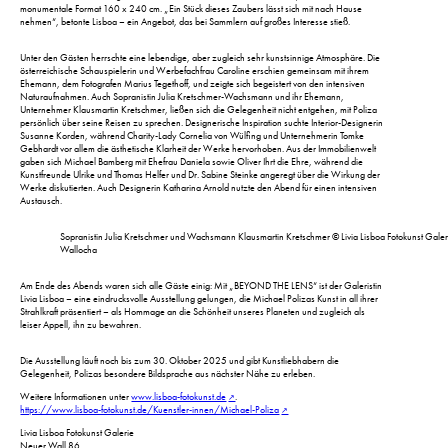
monumentale Format 160 x 240 cm. „Ein Stück dieses Zaubers lässt sich mit nach Hause
nehmen“, betonte Lisboa – ein Angebot, das bei Sammlern auf großes Interesse stieß.
Unter den Gästen herrschte eine lebendige, aber zugleich sehr kunstsinnige Atmosphäre. Die
österreichische Schauspielerin und Werbefachfrau Caroline erschien gemeinsam mit ihrem
Ehemann, dem Fotografen Marius Tegethoff, und zeigte sich begeistert von den intensiven
Naturaufnahmen. Auch Sopranistin Julia Kretschmer-Wachsmann und ihr Ehemann,
Unternehmer Klausmartin Kretschmer, ließen sich die Gelegenheit nicht entgehen, mit Poliza
persönlich über seine Reisen zu sprechen. Designerische Inspiration suchte Interior-Designerin
Susanne Korden, während Charity-Lady Cornelia von Wülfing und Unternehmerin Tomke
Gebhardt vor allem die ästhetische Klarheit der Werke hervorhoben. Aus der Immobilienwelt
gaben sich Michael Bamberg mit Ehefrau Daniela sowie Oliver Ihrt die Ehre, während die
Kunstfreunde Ulrike und Thomas Helfer und Dr. Sabine Steinke angeregt über die Wirkung der
Werke diskutierten. Auch Designerin Katharina Arnold nutzte den Abend für einen intensiven
Austausch.
Sopranistin Julia Kretschmer und Wachsmann Klausmartin Kretschmer © Livia Lisboa Fotokunst Galer
Wallocha
Am Ende des Abends waren sich alle Gäste einig: Mit „BEYOND THE LENS“ ist der Galeristin
Livia Lisboa – eine eindrucksvolle Ausstellung gelungen, die Michael Polizas Kunst in all ihrer
Strahlkraft präsentiert – als Hommage an die Schönheit unseres Planeten und zugleich als
leiser Appell, ihn zu bewahren.
Die Ausstellung läuft noch bis zum 30. Oktober 2025 und gibt Kunstliebhabern die
Gelegenheit, Polizas besondere Bildsprache aus nächster Nähe zu erleben.
Weitere Informationen unter
www.lisboa-fotokunst.de
.
https://www.lisboa-fotokunst.de/Kuenstler-innen/Michael-Poliza
Livia Lisboa Fotokunst Galerie
Neuer Wall 86