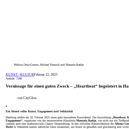
Melissa Ortiz-Gomez, Michael Panusch und Manuela Rathje
KUNST / KULTUR
Februar 22, 2025
Aufrufe: 7208
Vernissage für einen guten Zweck – „Heartbeat“ begeistert in 
von CityGlow
Ein Abend voller Kunst, Engagement und Solidarität
Hamburg erlebte am 20. Februar 2025 einen ganz besonderen Kunstabend. Die Ausstellung
„Heartbeat: Ku
Engagement“
, organisiert von der renommierten Künstlerin
Manuela Rathje
, war nicht nur ein Treffpun
sondern auch eine eindrucksvolle Charity-Veranstaltung. In den stilvollen Räumlichkeiten der
Allianz Gen
Heckt
in Wandsbek kamen zahlreiche Gäste zusammen, um Kunst zu genießen und gleichzeitig eine wicht