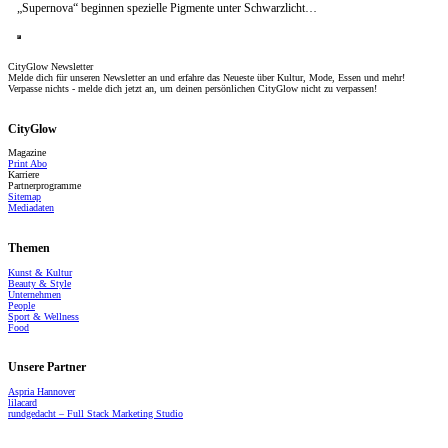
„Supernova“ beginnen spezielle Pigmente unter Schwarzlicht…
CityGlow Newsletter
Melde dich für unseren Newsletter an und erfahre das Neueste über Kultur, Mode, Essen und mehr!
Verpasse nichts - melde dich jetzt an, um deinen persönlichen CityGlow nicht zu verpassen!
CityGlow
Magazine
Print Abo
Karriere
Partnerprogramme
Sitemap
Mediadaten
Vive le vin_Tchin Tchin in den Stadthöfen (C) Wallocha
Themen
Kunst & Kultur
Beauty & Style
Unternehmen
People
Sport & Wellness
Food
Unsere Partner
Aspria Hannover
lilacard
rundgedacht – Full Stack Marketing Studio