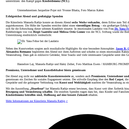
unterstützen: den Kampf gegen
Kinderdemenz (NCL)
.
Unternehmerinen Jacqueline Pojer mit Yvonne Bhatia, Foto Marcus Kaben
Erfolgreicher Abend und großzügige Spenden
Die Künstlerin Manuela Rathje konnte an diesem Abend
sechs Werke verkaufen
, deren Erlöse zum Teil 
zugutekommen. Die Höhe der Spenden erreichte dabei einen
vierstelligen Betrag
– ein großartiger Erfolg 
sich für die Erforschung dieser seltenen Krankheit einsetzt. In emotionalen Laudatio von Frau
Dr. Yana F
Redebeiträgen von von
Birgit Saatrübe und Melissa Ortiz Gomez
von der NCL Stiftung wurde die Bed
Unterstützung eindrücklich verdeutlicht.
Neben den Kunstwerken sorgten auch musikalische Highlights für eine besondere Atmosphäre.
Jason B. 
Alexandra Rotmann
begleiteten den Abend mit ihren Auftritten und schufen so einen emotionalen Rahme
Veranstaltung. Dazu gab es exklusive Getränke, feine Snacks und viele interessante Gespräche unter den G
Hannelore Lay, Manuela Rathje und Haley Zeiher, Foto Matthias Ewers / HAMBURG PROM
Prominenz, Unternehmer und Kunstliebhaber feiern gemeinsam
Der Abend zog nicht nur
zahlreiche Kunstinteressierte
an, sondern auch
Prominente, Unternehmer und
gemeinsam ein Zeichen für soziales Engagement setzten. Der stilvolle Empfang über den
Red Carpet
, die
Gespräche und die gelungene Verbindung von
Kunst und Wohltätigkeit
machten die Veranstaltung zu ei
Mit der Ausstellung
„Heartbeat“
hat Manuela Rathje erneut bewiesen, dass Kunst weit über Ästhetik hin
Bewegung und Veränderung schaffen
. Die erzielten Spenden tragen dazu bei, dass Kinder und Familien
Kinderdemenz betroffen sind, Hoffnung auf eine bessere Zukunft
erhalten.
Mehr Informationen zur Künstlerin Manuela Rathje