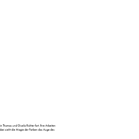
 Thomas und Gisela Richter fort. Ihre Arbeiten
Dabei zieht die Magie der Farben das Auge des