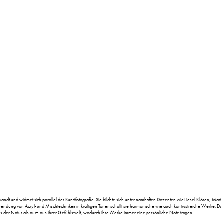
 und widmet sich parallel der Kunstfotografie. Sie bildete sich unter namhaften Dozenten wie Liesel Klören, Martin
rwendung von Acryl- und Mischtechniken in kräftigen Tönen schafft sie harmonische wie auch kontrastreiche Werke. 
us der Natur als auch aus ihrer Gefühlswelt, wodurch ihre Werke immer eine persönliche Note tragen.