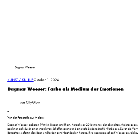
Dagmar Weeser
KUNST / KULTUR
Oktober 1, 2024
Dagmar Weeser: Farbe als Medium der Emotionen
von CityGlow
Von der Fotografie zur Malerei
Dagmar Weeser, geboren 1964 in Bingen am Rhein, hat sich seit 2016 intensiv der abstrakten Malerei zugewandt
zeichnen sich durch einen impulsiven Schaffensdrang und eine tiefe Leidenschaft für Farbe aus. Durch die Ve
Betrachters sofort in den Bann und fordert zum Nachdenken heraus. Ihre Inspiration schöpft Weeser sowohl a