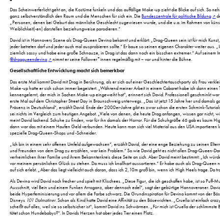
Das Scheinwerferlicht geht an, die Kostüme funkeln und das auffällige Make-up zieht die Blicke auf sich. So
ganz selbstverständlich den Raum und die Menschen für sich ein. Die
Bundeszentrale für politische Bildung
de
„Personen, denen bei Geburt das männliche Geschlecht zugewiesen wurde, und die u.a. im Rahmen von küns
Weiblichkeit(-en) darstellen beziehungweise parodieren.“
David ist in Hannovers Szene als Drag-Queen Devina bekannt und erklärt: „Drag-Queen sein ist für mich Kunst,
jeder betreten darf und jeder auch mal ausprobieren sollte.“ Er baue so seinen eigenen Charakter weiter aus. „I
ziemlich sassy und habe eine große Schnauze, in Drag ist das dann noch ein bisschen extremer.“ Auf seinem 
@dragqueendevina
nimmt er seine Follower*innen regelmäßig mit – vor und hinter die Bühne.
Gesellschaftliche Entwicklung macht sich bemerkbar
Das erste Mal kommt David mit Drag in Berührung, als er sich auf einer Geschlechtertauschparty als Frau verkle
Make-up hatte er sich schon immer begeistert. „Während meiner Arbeit in einem Cabaret habe ich dann einen T
kennengelernt, der mich in Sachen Make-up eingeweiht hat“, erinnert sich David. Professionell geschminkt wa
erste Mal auf dem Christopher Street Day in Braunschweig unterwegs. „Das ist jetzt 15 Jahre her und damals gab
Präsenz in Deutschland“, erzählt David. Ende der 2000er-Jahre gibt es zwar schon die ersten Schmink-Tutorial
sei nichts im Vergleich zum heutigen Angebot. „Viele von denen, die heute Drag anfangen, wissen gar nicht, wi
meint David lachend. Schuhe zu finden, war für ihn damals der Horror. Für die Schuhgröße 46 gab es kaum H
dann war das mit einem Haufen Geld verbunden. Heute kann man sich viel Material aus den USA importieren la
spezielle Drag-Queen-Shops und -Schneider.
„Ich bin in einem sehr offenen Umfeld aufgewachsen“, erzählt David, der eine enge Beziehung zu seinen Elter
und Freunden von dem Drag zu erzählen, war kein Problem.“ So wie David geht es nicht allen Drag-Queen-Dars
verheimlichen ihrer Familie und ihrem Bekanntenkreis diese Seite an sich. Aber David meint bestimmt: „Ich w
vor meinem persönlichen Glück zu stehen. Da muss ich knallhart aussortieren.“ Er habe auch als Drag-Queen n
auf sich erlebt. „Aber das liegt vielleicht auch daran, dass ich 2,10m groß bin, wenn ich High Heels trage. Da t
Als Devina wird David noch frecher und spielt mit Klischees. „Diese Figur, die ich geschaffen habe, ist so Puff-Mut
Ausschnitt, viel Bein und einem Funken Arroganz, aber dennoch edel“, sagt der gebürtige Hannoveraner. Davi
beide Hyperfeminisierung und vor allem die Farbe schwarz. Die Grundinspiration für Devina kommt von der Bös
Disneys
101 Dalmatiner
. Schon als Kind hatte David eine Affinität zu den Bösewichten. „Cruella ist einfach cra
scheißt auf alles, weil sie so selbstsicher ist“, kommt David ins Schwärmen. „Für mich ist Cruella der schlimmst
tötet schon Hundebabys?“. In Davids Herzen hat aber jedes Tier einen Platz.