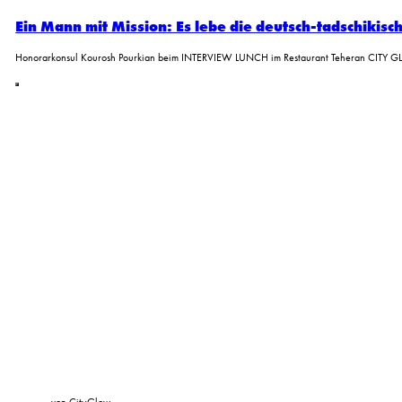
Ein Mann mit Mission: Es lebe die deutsch-tadschikisc
Honorarkonsul Kourosh Pourkian beim INTERVIEW LUNCH im Restaurant Teheran CITY 
von CityGlow