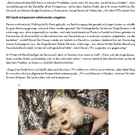
„Devina braucht ebenfalls Raum in meinem Privatleben, auch wenn ich versuche, sie da herauszuhalten“, mei
vernachlässigt sich der Darsteller oft als Privatperson, weil er dann Sachen findet, die er für einen Auftritt von
Um auch aus kleinem Budget Kostüme zu finanzieren, bringt David sich Nähen bei. „Ich nähe 95% meiner Kost
Mit Spaß entspannter miteinander umgehen
Devina wird meist als Walking Act für Party gebucht, um Berührungspunkte gerade mit jungen Leuten zu schaffe
für gute Stimmung gesorgt, und auch Fotos werden gemacht. Der Hintergedanke: So können Drag-Queens in der
unterwegs sein, ohne angemacht zu werden, weil viele Leute bereits auf Partys in Kontakt mit ihnen getreten 
Karriere bin ich ehrenamtlich vor Bewohnerinnen von Frauenhäusern in externen Locations aufgetreten, um di
bestärken“, erzählt David. Den Frauen wieder ein Lächeln ins Gesicht zu zaubern, bedeute ihm viel. Heutzutage 
seinem Kompagnon Lory, der Drag-Queen-Tochter Devinas, unterwegs. „Aus dieser Mutter-Tochter-Beziehung 
Freundschaft entwickelt, mit der ich nicht gerechnet hätte“, meint David. „Wir supporten uns gegenseitig.“
Im Winter tritt David häufiger als Devina auf, denn im Sommer ist es meist zu heiß. „Wenn sich die Augenbraue
lösen und das Make-up bröckelig wird, ist das nicht mehr schön“, meint er lachend. Das Abschminken sei bei
aber kein Problem, es koste nur reichlich Abschminktücher.
„Drag ist am Ende Kunst und Spaß, aber auch Business. Wir sollten uns nicht zu ernst nehmen, aber dabei Resp
Er wünsche sich eine allgemeine Entspanntheit untereinander. „Wir sind Männer in Kleidern, mit einer Perück
Gummi-Möpsen. Die Leute sollen sich mal entspannen.“