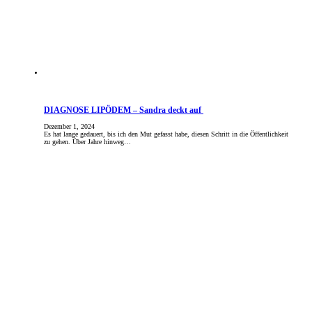
DIAGNOSE LIPÖDEM – Sandra deckt auf
Dezember 1, 2024
Es hat lange gedauert, bis ich den Mut gefasst habe, diesen Schritt in die Öffentlichkeit
zu gehen. Über Jahre hinweg…