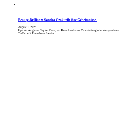
Beauty-Brillianz: Sandra Czok teilt ihre Geheimnisse
August 1, 2024
Egal ob ein ganzer Tag im Büro, ein Besuch auf einer Veranstaltung oder ein spontanes
Treffen mit Freunden – Sandra…