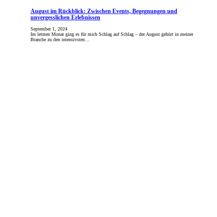
August im Rückblick: Zwischen Events, Begegnungen und
unvergesslichen Erlebnissen
September 1, 2024
Im letzten Monat ging es für mich Schlag auf Schlag – der August gehört in meiner
Branche zu den intensivsten…