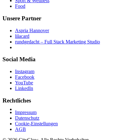
Sport & Wellness
Food
Unsere Partner
Aspria Hannover
lilacard
rundgedacht – Full Stack Marketing Studio
Social Media
Instagram
Facebook
YouTube
LinkedIn
Rechtliches
Impressum
Zum Geburtstag des ELBE Einkaufszentrum durfte eine T
Datenschutz
Cookie-Einstellungen
AGB
© 2026 CityGlow. Alle Rechte Vorbehalten.