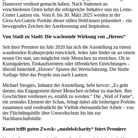
Hannover verdient gemacht haben. Nach Stationen an
verschiedenen Orten kehrt die erfolgreiche Initiative nun ins Leine-
Center Laatzen ein. Vom 8. bis 30. März 2025 werden in der
GlowArt-Galerie Porträts dieser stillen Held:innen präsentiert – ein
bewegendes Zeichen der Anerkennung und Inspiration.
Von Stadt zu Stadt: Die wachsende Wirkung von „Heroes“
Seit ihrer Premiere im Jahr 2020 hat sich die Ausstellung zu einem
wandernden Kulturprojekt entwickelt. Jedes Jahr findet sie an einem
neuen Ort statt, um möglichst viele Menschen zu erreichen. Ob in
Kunstgalerien, Einkaufszentren oder öffentlichen Einrichtungen –
überall hinterließ „Heroes“ Spuren der Wertschätzung. Die fünfte
Auflage führt das Projekt nun nach Laatzen.
Michael Strogies, Initiator der Ausstellung, hebt hervor: „Es geht
darum, das Engagement dieser Menschen sichtbar zu machen. Ihre
Geschichten verdienen es, erzählt zu werden.“ Die „Wall of Fame“,
ein zentrales Element der Schau, bringt dabei alle bisherigen Porträts
zusammen und verdeutlicht die Vielfalt ehrenamtlicher Arbeit – von
der Flüchtlingshilfe über Umweltschutz bis hin zur
Nachbarschaftshilfe.
Kunst trifft guten Zweck: „models4charity“ feiert Premiere