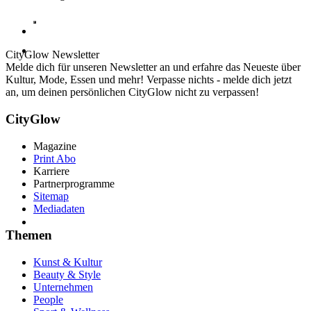
CityGlow Newsletter
Einladung zur Performance - Foto: KI generiert
Melde dich für unseren Newsletter an und erfahre das Neueste über
Kultur, Mode, Essen und mehr! Verpasse nichts - melde dich jetzt
an, um deinen persönlichen CityGlow nicht zu verpassen!
CityGlow
Magazine
Print Abo
Karriere
Partnerprogramme
Sitemap
Mediadaten
Themen
FRIENDS-CUP-Initiator Sven Flohr und Vorständin Chri
Kunst & Kultur
Beauty & Style
Unternehmen
People