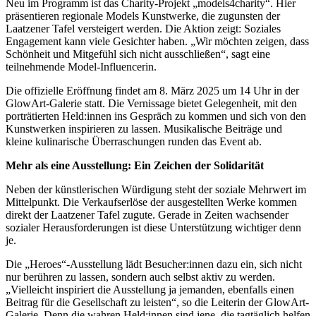
Neu im Programm ist das Charity-Projekt „models4charity“. Hier
präsentieren regionale Models Kunstwerke, die zugunsten der
Laatzener Tafel versteigert werden. Die Aktion zeigt: Soziales
Engagement kann viele Gesichter haben. „Wir möchten zeigen, dass
Schönheit und Mitgefühl sich nicht ausschließen“, sagt eine
teilnehmende Model-Influencerin.
Die offizielle Eröffnung findet am 8. März 2025 um 14 Uhr in der
GlowArt-Galerie statt. Die Vernissage bietet Gelegenheit, mit den
porträtierten Held:innen ins Gespräch zu kommen und sich von den
Kunstwerken inspirieren zu lassen. Musikalische Beiträge und
kleine kulinarische Überraschungen runden das Event ab.
Mehr als eine Ausstellung: Ein Zeichen der Solidarität
Neben der künstlerischen Würdigung steht der soziale Mehrwert im
Mittelpunkt. Die Verkaufserlöse der ausgestellten Werke kommen
direkt der Laatzener Tafel zugute. Gerade in Zeiten wachsender
sozialer Herausforderungen ist diese Unterstützung wichtiger denn
je.
Die „Heroes“-Ausstellung lädt Besucher:innen dazu ein, sich nicht
nur berühren zu lassen, sondern auch selbst aktiv zu werden.
„Vielleicht inspiriert die Ausstellung ja jemanden, ebenfalls einen
Beitrag für die Gesellschaft zu leisten“, so die Leiterin der GlowArt-
Galerie. Denn die wahren Held:innen sind jene, die tagtäglich helfen