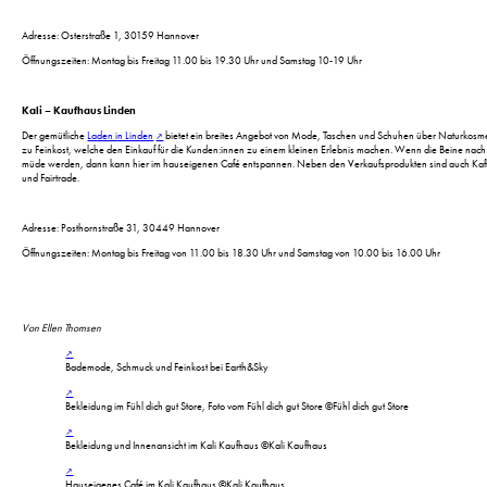
Adresse: Osterstraße 1, 30159 Hannover
Öffnungszeiten: Montag bis Freitag 11.00 bis 19.30 Uhr und Samstag 10-19 Uhr
Kali – Kaufhaus Linden
Der gemütliche
Laden in Linden
bietet ein breites Angebot von Mode, Taschen und Schuhen über Naturkosmeti
zu Feinkost, welche den Einkauf für die Kunden:innen zu einem kleinen Erlebnis machen. Wenn die Beine na
müde werden, dann kann hier im hauseigenen Café entspannen. Neben den Verkaufsprodukten sind auch Kaff
und Fairtrade.
Adresse: Posthornstraße 31, 30449 Hannover
Öffnungszeiten: Montag bis Freitag von 11.00 bis 18.30 Uhr und Samstag von 10.00 bis 16.00 Uhr
Von Ellen Thomsen
Bademode, Schmuck und Feinkost bei Earth&Sky
Bekleidung im Fühl dich gut Store, Foto vom Fühl dich gut Store ©Fühl dich gut Store
Bekleidung und Innenansicht im Kali Kaufhaus ©Kali Kaufhaus
Hauseigenes Café im Kali Kaufhaus ©Kali Kaufhaus