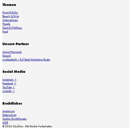
Themen
Kunst & Kultur
Vive le vin_Tchin Tchin in den Stadthöfen (C) Wallocha
Beauty & Style
Unternehmen
People
Sport & Wellness
Food
Unsere Partner
Aspria Hannover
lilacard
rundgedacht – Full Stack Marketing Studio
Social Media
Instagram
Facebook
YouTube
LinkedIn
Rechtliches
Impressum
Datenschutz
Cookie-Einstellungen
AGB
© 2026 CityGlow. Alle Rechte Vorbehalten.