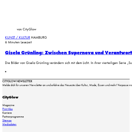
von CityGlow
KUNST / KULTUR
HAMBURG
6 Minuten Lesezeit
Gisela Grünling: Zwischen Supernova und Verantwor
Die Bilder von Gisela Grünling verändern sich mit dem Licht. In ihrer vierteiligen Serie 
CITYGLOW NEWSLETTER
Melde dich für unseren Newsletter an und erfahre das Neueste über Kultur, Mode, Essen und mehr! Verpasse nich
CityGlow
Magazine
Print Abo
Karriere
Partnerprogramme
Sitemap
Mediadaten