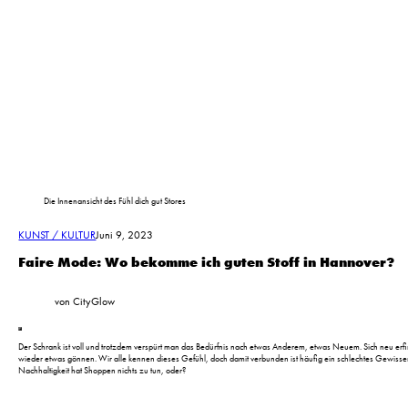
Die Innenansicht des Fühl dich gut Stores
KUNST / KULTUR
Juni 9, 2023
Faire Mode: Wo bekomme ich guten Stoff in Hannover?
von CityGlow
Der Schrank ist voll und trotzdem verspürt man das Bedürfnis nach etwas Anderem, etwas Neuem. Sich neu erf
wieder etwas gönnen. Wir alle kennen dieses Gefühl, doch damit verbunden ist häufig ein schlechtes Gewisse
Nachhaltigkeit hat Shoppen nichts zu tun, oder?