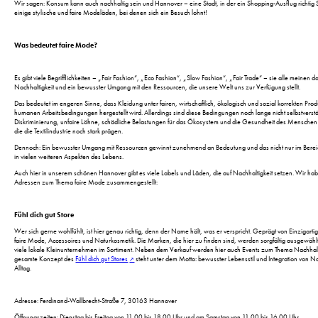
Wir sagen: Konsum kann auch nachhaltig sein und Hannover – eine Stadt, in der ein Shopping-Ausflug richtig 
einige stylische und faire Modeläden, bei denen sich ein Besuch lohnt!
Was bedeutet faire Mode?
Es gibt viele Begrifflichkeiten – „Fair Fashion“, „Eco Fashion“, „Slow Fashion“, „Fair Trade“ – sie alle meinen d
Nachhaltigkeit und ein bewusster Umgang mit den Ressourcen, die unsere Welt uns zur Verfügung stellt.
Das bedeutet im engeren Sinne, dass Kleidung unter fairen, wirtschaftlich, ökologisch und sozial korrekten Prod
humanen Arbeitsbedingungen hergestellt wird. Allerdings sind diese Bedingungen noch lange nicht selbstverstä
Diskriminierung, unfaire Löhne, schädliche Belastungen für das Ökosystem und die Gesundheit des Menschen
die die Textilindustrie noch stark prägen.
Dennoch: Ein bewusster Umgang mit Ressourcen gewinnt zunehmend an Bedeutung und das nicht nur im Bere
in vielen weiteren Aspekten des Lebens.
Auch hier in unserem schönen Hannover gibt es viele Labels und Läden, die auf Nachhaltigkeit setzen. Wir hab
Adressen zum Thema faire Mode zusammengestellt:
Fühl dich gut Store
Wer sich gerne wohlfühlt, ist hier genau richtig, denn der Name hält, was er verspricht. Geprägt von Einzigartig
faire Mode, Accessoires und Naturkosmetik. Die Marken, die hier zu finden sind, werden sorgfältig ausgewählt
viele lokale Kleinunternehmen im Sortiment. Neben dem Verkauf werden hier auch Events zum Thema Nachhaltig
gesamte Konzept des
Fühl dich gut Stores
steht unter dem Motto: bewusster Lebensstil und Integration von Na
Alltag.
Adresse: Ferdinand-Wallbrecht-Straße 7, 30163 Hannover
Öffnungszeiten: Dienstag bis Freitag von 11.00 bis 18.00 Uhr und am Samstag von 11.00 bis 16.00 Uhr