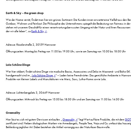
Earth & Sky – the green shop
Wie der Name verrät, findet man hier ein grünes Sortiment. Die Kunden:innen erwartet eine Vielfalt aus den Be
Outdoor, Wohnen und Feinkost. Die Philosophie des Unternehmens spiegelt die Bedeutung von Fairness in de
stehen mit unserem Geschäft für einen verantwortungsbewussten Umgang mit der Natur und ihren Ressourcen 
der wir alle leben“, so
Earth & Sky
.
Adresse: Röselerstraße 2, 30159 Hannover
Öffnungszeiten: Montag bis Freitag von 11.00 bis 19.00 Uhr, sowie am Samstag von 10.00 bis 18.00 Uhr
Lola Schöne Dinge
Wer hier stöbert, findet schöne Dinge wie modische Basics, Accessoires und Deko im Macramé- und Boho-Stil. 
handgemacht sind im „
Lola Schöne Dinge
“ – Laden keine Fremdwörter. Das gemütliche Ambiente in Hannove
Produkte von kleinen Labels und Manufakturen wie Merz, Soxs, Lutha-Home sowie Lola.
Adresse: Lichtenbergplatz 3, 30449 Hannover
Öffnungszeiten: Mittwoch bis Freitag von 15.00 bis 18.00 Uhr und am Samstag von 11.00 bis 14.00 Uhr
Greenality
Hier lässt es sich mit gutem Gewissen einkaufen. „
Greenality
“ legt Wert auf faire Produkte, die mit dem
GOTS
zertifiziert sind. Neben ökologischen Marken wie Armedangels, People Tree, Veja und Co. umfasst das hausei
Bekleidung jeglicher Art. Dabei bestehen die Artikel vorrangig aus der Naturfaser Baumwolle.