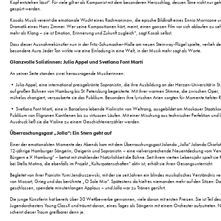
Kopf entstehen lässt“. Für viele gilt er als Komponist mit dem besonderen Herzschlag, dessen Töne nicht nur ge
gespürt werden.
Kosaks Musik vereint die emotionale Wucht eines Rachmaninow, die epische Bildkraft eines Ennio Morricone 
Dramatik eines Hans Zimmer. Wer seine Kompositionen hört, meint, einen ganzen Film vor sich ablaufen zu seh
mehr als Klang – sie ist Emotion, Erinnerung und Zukunft zugleich“, sagt Kosak selbst.
Dass dieser Ausnahmekünstler nun in der Fritz-Schumacher-Halle am neuen Steinway-Flügel spielte, verlieh 
besondere Aura. Jeder Ton wirkte wie eine Einladung in eine Welt, in der Musik mehr sagt als Worte.
Glanzvolle Solistinnen: Julia Appel und Svetlana Font Martí
An seiner Seite standen zwei herausragende Musikerinnen:
• Julia Appel, eine international preisgekrönte Sopranistin, die ihre Ausbildung an der Herzen-Universität in St
auf großen Bühnen von Hamburg bis St. Petersburg begeisterte. Mit ihrer warmen Stimme, die zwischen Oper,
mühelos changiert, verzauberte sie das Publikum. Besonders ihre lyrischen Arien sorgten für Momente tiefster 
• Svetlana Font Martí, eine in Barcelona lebende Violinistin von Weltrang, ausgebildet am Moskauer Staatskon
Publikum von filigranen Kantilenen bis zu virtuosen Läufen. Mit einer Mischung aus technischer Perfektion und 
Ausdruck ließ sie die Violine zu einem Geschichtenerzähler werden.
Überraschungsgast „Jolla“: Ein Stern geht auf
Einer der emotionalsten Momente des Abends kam mit dem Überraschungsgast Jolanda „Jolla“ Jolanda Charlott
12-jährige Hamburger Sängerin, Geigerin und Sopranistin – eine vielversprechende Neuentdeckung vom Vere
Bürgern e.V. Hamburg“ – betrat mit strahlender Natürlichkeit die Bühne. Seit ihrem vierten Lebensjahr spielt si
bei Stella Motina, die ebenfalls im Projekt „Kulturpatenschaften“ aktiv ist, erhält sie ihren Gesangsunterricht.
Begleitet von ihrer Pianistin Yumi Jendruszewski, mit der sie seit Jahren ein blindes musikalisches Verständnis 
von Mozart, Grieg und das berühmte „O Sole Mio“. Spätestens da hielt es niemanden mehr auf den Sitzen: Da
geschlossen, spendete minutenlangen Applaus – und Jolla war zu Tränen gerührt.
Die junge Künstlerin hat bereits über 30 Wettbewerbe gewonnen, viele davon mit ersten Preisen. Sie ist Teil de
Jugendorchesters Young ClassX und träumt davon, eines Tages als Sängerin mit einem Orchester aufzutreten
scheint dieser Traum greifbarer denn je.