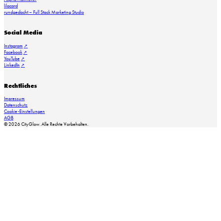
lilacard
rundgedacht – Full Stack Marketing Studio
Social Media
Instagram
Facebook
YouTube
LinkedIn
Rechtliches
Impressum
Datenschutz
Cookie-Einstellungen
AGB
© 2026 CityGlow. Alle Rechte Vorbehalten.