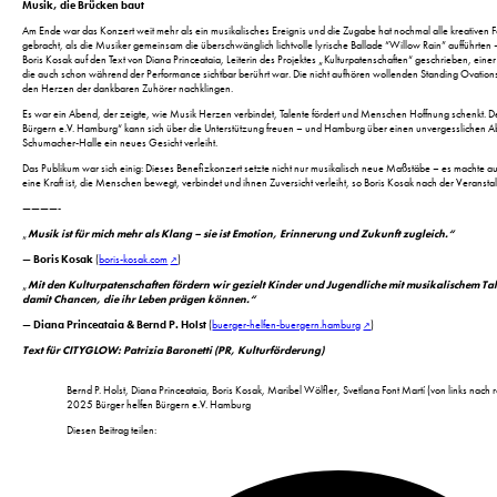
Musik, die Brücken baut
Am Ende war das Konzert weit mehr als ein musikalisches Ereignis und die Zugabe hat nochmal alle kreative
gebracht, als die Musiker gemeinsam die überschwänglich lichtvolle lyrische Ballade “Willow Rain” aufführten
Boris Kosak auf den Text von Diana Princeataia, Leiterin des Projektes „Kulturpatenschaften“ geschrieben, eine
die auch schon während der Performance sichtbar berührt war. Die nicht aufhören wollenden Standing Ovation
den Herzen der dankbaren Zuhörer nachklingen.
Es war ein Abend, der zeigte, wie Musik Herzen verbindet, Talente fördert und Menschen Hoffnung schenkt. D
Bürgern e.V. Hamburg“ kann sich über die Unterstützung freuen – und Hamburg über einen unvergesslichen Abe
Schumacher-Halle ein neues Gesicht verleiht.
Das Publikum war sich einig: Dieses Benefizkonzert setzte nicht nur musikalisch neue Maßstäbe – es machte au
eine Kraft ist, die Menschen bewegt, verbindet und ihnen Zuversicht verleiht, so Boris Kosak nach der Veransta
————-
„
Musik ist für mich mehr als Klang – sie ist Emotion, Erinnerung und Zukunft zugleich.“
—
Boris Kosak
(
boris-kosak.com
)
„
Mit den Kulturpatenschaften fördern wir gezielt Kinder und Jugendliche mit musikalischem Tal
damit Chancen, die ihr Leben prägen können.“
—
Diana Princeataia & Bernd P. Holst
(
buerger-helfen-buergern.hamburg
)
Text für CITYGLOW: Patrizia Baronetti (PR, Kulturförderung)
Bernd P. Holst, Diana Princeataia, Boris Kosak, Maribel Wölfler, Svetlana Font Martí (von links nach 
2025 Bürger helfen Bürgern e.V. Hamburg