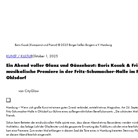
Boris Kosak (Komponist und Pianist) © 2025 Bürger helfen Bürgern e.V. Hamburg
KUNST / KULTUR
Oktober 1, 2025
Ein Abend voller Glanz und Gänsehaut: Boris Kosak & Fri
musikalische Premiere in der Fritz-Schumacher-Halle im
Ohlsdorf
von CityGlow
Hamburg – Wenn sich große Kunst mit einem guten Zweck verbindet, entsteht etwas Magisches. Am 26. Sep
Fritz-Schumacher-Halle in Ohlsdorf zur Bühne eines außergewöhnlichen Benefizkonzerts: „Die schönsten Melo
Friends.
Schon beim Betreten der eindrucksvollen Halle spürte man, dass dieser Abend etwas Besonderes werden würde
Architektur, das farbige Licht der Glasfenster und die gespannte Erwartung des Publikums schufen eine feierli
kam eine Premiere: Zum ersten Mal erklangen in diesem Saal die Töne eines in Hamburg kreierten Steinway-Fl
an diesem Abend feierlich eingeweiht.