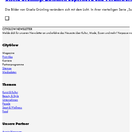
Die Bilder von Gisela Grünling verändern sich mit dem Licht. In ihrer vierteiligen Serie 
CITYGLOW NEWSLETTER
Melde dich für unseren Newsletter an und erfahre das Neueste über Kultur, Mode, Essen und mehr! Verpasse nich
CityGlow
Magazine
Print Abo
Karriere
Partnerprogramme
Sitemap
Mediadaten
Themen
Kunst & Kultur
Vive le vin_Tchin Tchin in den Stadthöfen (C) Wallocha
Beauty & Style
Unternehmen
People
Sport & Wellness
Food
Unsere Partner
Aspria Hannover