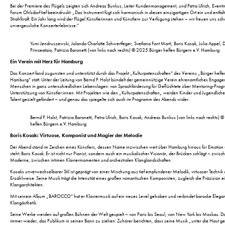
Bei der Premiere des Flügels zeigten sich Andreas Bunkus, Leiter Kundenmanagement, und Petra Ulrich, Eve
Forum Ohlsdorf tief beeindruckt: „Das Instrument fügt sich harmonisch in diesen einzigartigen Ort ein und entfal
Strahlkraft. Ein Jahr lang wird der Flügel Künstlerinnen und Künstlern zur Verfügung stehen – wir freuen uns scho
unvergessliche Konzerterlebnisse.“
Yumi Jendruszewski, Jolanda Charlotte Schwertfeger, Svetlana Font Martí, Boris Kosak, Julia Appel, 
Princeataia, Patrizia Baronetti (von links nach rechts) © 2025 Bürger helfen Bürgern e.V. Hamburg
Ein Verein mit Herz für Hamburg
Das Konzert fand zugunsten und unterstützt durch das Projekt „Kulturpatenschaften“ des Vereins „Bürger helfe
Hamburg“ statt. Unter der Leitung von Bernd P. Holst bündelt der gemeinnützige Verein ehrenamtliches Engage
Menschen in ganz unterschiedlichen Lebenslagen: von Sprachförderung für Geflüchtete über Mentoring-Progr
Unterstützung von Künstler:innen. Mit Projekten wie den „Kulturpatenschaften„ werden Kinder und Jugendliche
Talent gezielt gefördert – und genau das spiegelte sich auch im Programm des Abends wider.
Bernd P. Holst, Patrizia Baronetti, Petra Ulrich, Boris Kosak, Andreas Bunkus (von links nach rechts)
helfen Bürgern e.V. Hamburg
Boris Kosak: Virtuose, Komponist und Magier der Melodie
Der Abend stand im Zeichen eines Künstlers, dessen Name inzwischen weit über Hamburg hinaus für Emotion u
steht: Boris Kosak. Er ist nicht nur Pianist, sondern auch ein musikalischer Visionär, der Brücken schlägt – zwis
Moderne, zwischen intimen Klaviermomenten und orchestralen Klanglandschaften.
Kosaks unverwechselbarer Stil ist geprägt von einer Mischung aus tief empfundener Melodik, virtuoser Technik 
Erzählweise. Seine Musik trägt die Intensität eines großen romantischen Komponisten, zugleich die Präzision
Klangarchitekten.
Mit seinem Album „BAROCCO“ hat er Klaviermusik auf ein neues Level gehoben und verbindet barocke Elegan
Klangästhetik.
Seine Werke werden auf großen Bühnen der Welt gespielt – von Paris bis Seoul, von New York bis Moskau. Da
immer wieder, das Publikum in seinen Bann zu ziehen: Zuhörer berichten, dass seine Musik „unter die Haut g