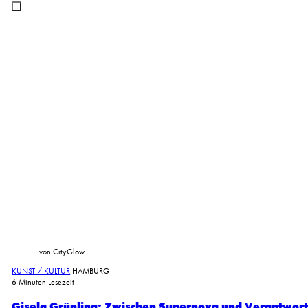
von CityGlow
KUNST / KULTUR
HAMBURG
6 Minuten Lesezeit
Gisela Grünling: Zwischen Supernova und Verantwor