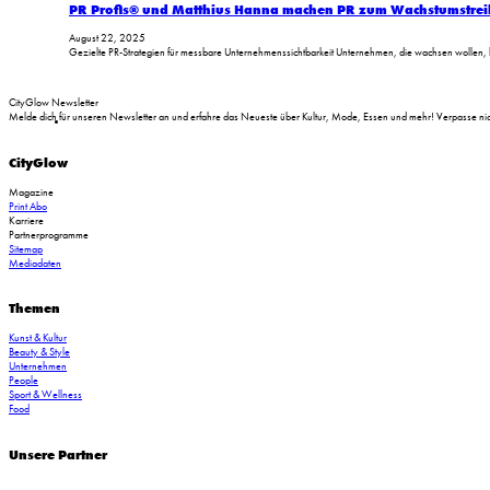
PR Profis® und Matthius Hanna machen PR zum Wachstumstrei
August 22, 2025
Gezielte PR-Strategien für messbare Unternehmenssichtbarkeit Unternehmen, die wachsen wollen, b
CityGlow Newsletter
Melde dich für unseren Newsletter an und erfahre das Neueste über Kultur, Mode, Essen und mehr! Verpasse nich
CityGlow
Magazine
Print Abo
Karriere
Partnerprogramme
Sitemap
Mediadaten
Themen
Kunst & Kultur
Beauty & Style
Unternehmen
People
Sport & Wellness
Food
Unsere Partner