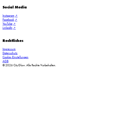
Social Media
Instagram
Facebook
YouTube
LinkedIn
Rechtliches
Impressum
Datenschutz
Cookie-Einstellungen
AGB
© 2026 CityGlow. Alle Rechte Vorbehalten.